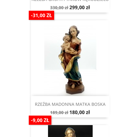
Cena
Cena
299,00 zł
330,00 zł
podstawowa
-31,00 ZŁ
RZEŹBA MADONNA MATKA BOSKA
Cena
Cena
180,00 zł
189,00 zł
podstawowa
-9,00 ZŁ