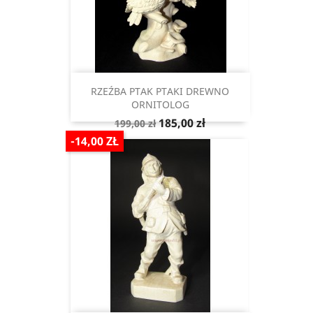
RZEŹBA PTAK PTAKI DREWNO
ORNITOLOG
Cena
Cena
185,00 zł
199,00 zł
podstawowa
-14,00 ZŁ