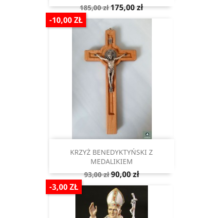
Cena
Cena
175,00 zł
185,00 zł
podstawowa
-10,00 ZŁ
KRZYŻ BENEDYKTYŃSKI Z
MEDALIKIEM
Cena
Cena
90,00 zł
93,00 zł
podstawowa
-3,00 ZŁ