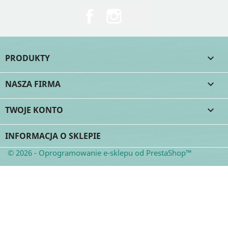
Facebook
Instagram
TikTok
PRODUKTY

NASZA FIRMA

TWOJE KONTO

INFORMACJA O SKLEPIE
© 2026 - Oprogramowanie e-sklepu od PrestaShop™