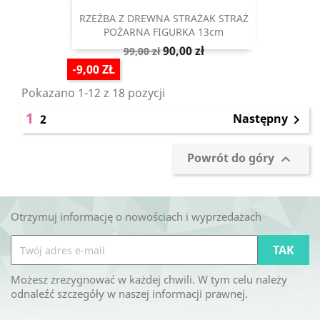
RZEŹBA Z DREWNA STRAŻAK STRAŻ
POŻARNA FIGURKA 13cm
Cena
Cena
90,00 zł
99,00 zł
podstawowa
-9,00 ZŁ
Pokazano 1-12 z 18 pozycji
1
Następny
2

Powrót do góry

Otrzymuj informację o nowościach i wyprzedażach
Możesz zrezygnować w każdej chwili. W tym celu należy
odnaleźć szczegóły w naszej informacji prawnej.