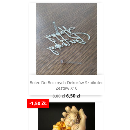
Bolec Do Bocznych Dekorów Szpikulec
Zestaw X10
Cena
Cena
6,50 zł
8,00 zł
podstawowa
-1,50 ZŁ