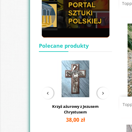
Topp
Polecane produkty
Topp
ny kobieta z
Krzyż ażurowy z Jezusem
Ob
zdoba obraz
Chrystusem
ro
00 zł
38,00 zł