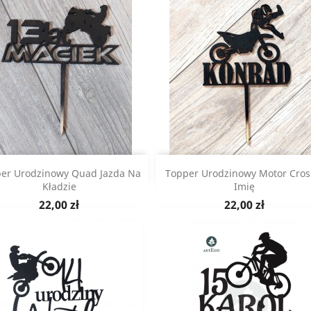
Szybki podgląd
Szybki podgląd


er Urodzinowy Quad Jazda Na
Topper Urodzinowy Motor Cros
Kładzie
Imię
Cena
Cena
22,00 zł
22,00 zł