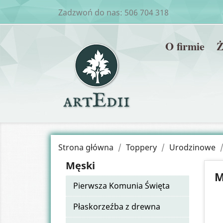
Zadzwoń do nas:
506 704 318
O firmie
Ż
Strona główna
Toppery
Urodzinowe
Męski
M
Pierwsza Komunia Święta
Płaskorzeźba z drewna