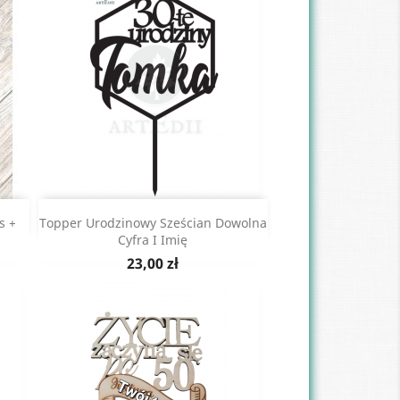
Szybki podgląd

s +
Topper Urodzinowy Sześcian Dowolna
Cyfra I Imię
Cena
23,00 zł