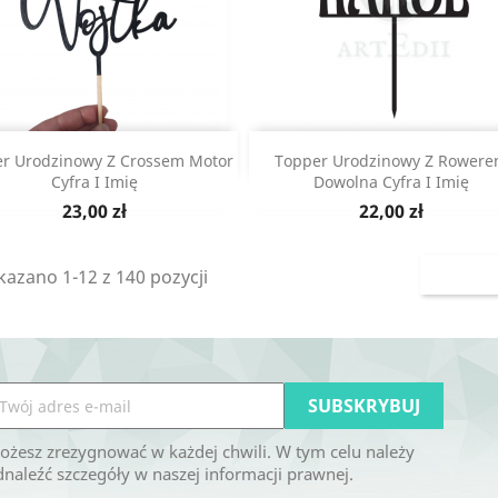
Szybki podgląd
Szybki podgląd


r Urodzinowy Z Crossem Motor
Topper Urodzinowy Z Rower
Cyfra I Imię
Dowolna Cyfra I Imię
Cena
Cena
23,00 zł
22,00 zł
azano 1-12 z 140 pozycji
ożesz zrezygnować w każdej chwili. W tym celu należy
naleźć szczegóły w naszej informacji prawnej.