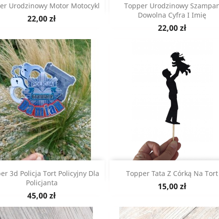
Szybki podgląd
Szybki podgląd


er Urodzinowy Motor Motocykl
Topper Urodzinowy Szampa
Dowolna Cyfra I Imię
Cena
22,00 zł
Cena
22,00 zł
Szybki podgląd
Szybki podgląd


er 3d Policja Tort Policyjny Dla
Topper Tata Z Córką Na Tort
raz podziękowanie dla
PODZIĘKOWANIE DLA GOŚCI
Policjanta
Cena
15,00 zł
dziców ślub chrzestnych
KOMUNIJNYCH MAGNES
Cena
45,00 zł
serce
7,00 zł
189,00 zł