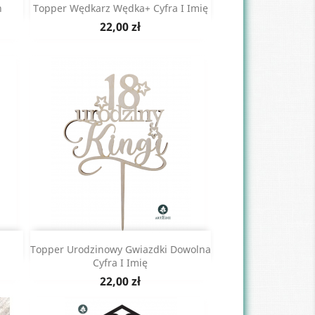
Szybki podgląd

n
Topper Wędkarz Wędka+ Cyfra I Imię
Cena
22,00 zł
Szybki podgląd

Topper Urodzinowy Gwiazdki Dowolna
PODZIĘKOWANIE DLA GOŚCI
Tabliczka stojak z kod
Cyfra I Imię
KOMUNIJNYCH MAGNES
social media glamo
Cena
22,00 zł
LUSTRO
99,00 zł
9,00 zł