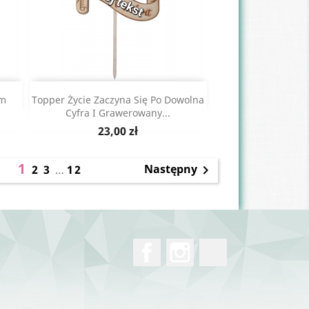
Szybki podgląd

em
Topper Życie Zaczyna Się Po Dowolna
Cyfra I Grawerowany...
Cena
23,00 zł
1
Następny
2
3
…
12

Facebook
Instagram
TikTok