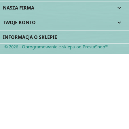
NASZA FIRMA

TWOJE KONTO

INFORMACJA O SKLEPIE
© 2026 - Oprogramowanie e-sklepu od PrestaShop™