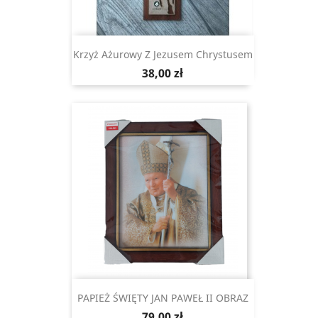
Krzyż Ażurowy Z Jezusem Chrystusem
Cena
38,00 zł
PAPIEŻ ŚWIĘTY JAN PAWEŁ II OBRAZ
Cena
79,00 zł