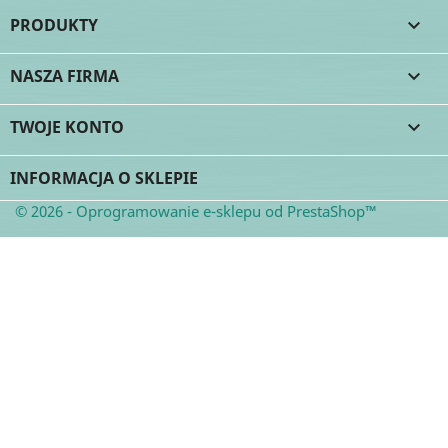
PRODUKTY

NASZA FIRMA

TWOJE KONTO

INFORMACJA O SKLEPIE
© 2026 - Oprogramowanie e-sklepu od PrestaShop™